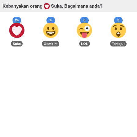
Kebanyakan orang
Suka.
Bagaimana anda?
24
4
0
3
Suka
Gembira
LOL
Terkejut