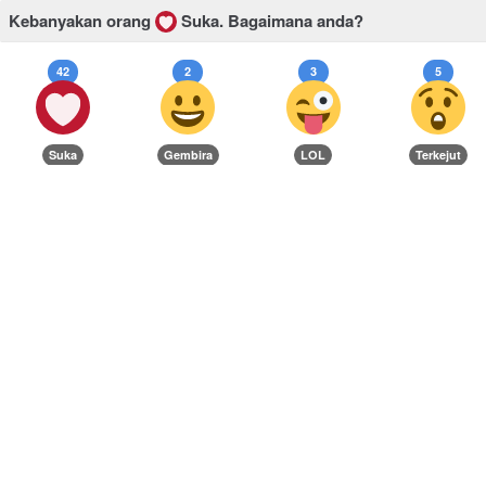
Kebanyakan orang
Suka.
Bagaimana anda?
42
2
3
5
Suka
Gembira
LOL
Terkejut