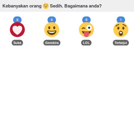
Kebanyakan orang
Sedih.
Bagaimana anda?
0
0
0
1
Suka
Gembira
LOL
Terkejut