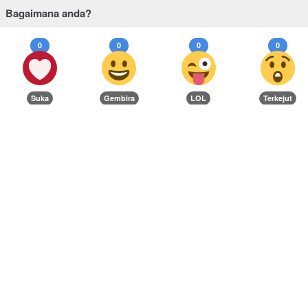
Bagaimana anda?
0
0
0
0
Suka
Gembira
LOL
Terkejut