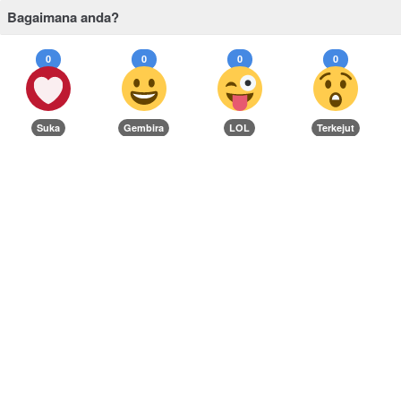
Bagaimana anda?
0
0
0
0
Suka
Gembira
LOL
Terkejut