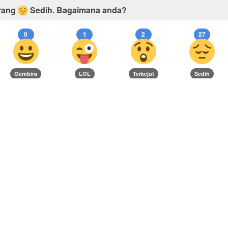
rang
Sedih.
Bagaimana anda?
0
1
2
27
Gembira
LOL
Terkejut
Sedih