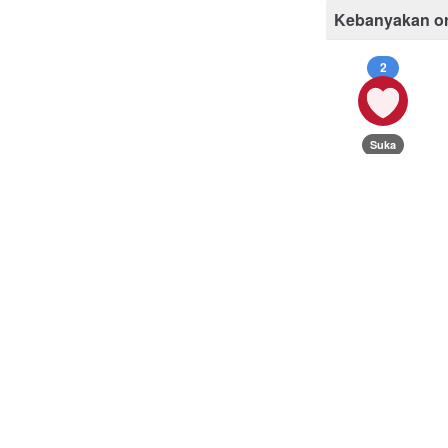
Kebanyakan o
2
Suka