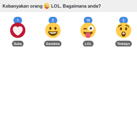
Kebanyakan orang
LOL.
Bagaimana anda?
1
2
10
2
Suka
Gembira
LOL
Terkejut