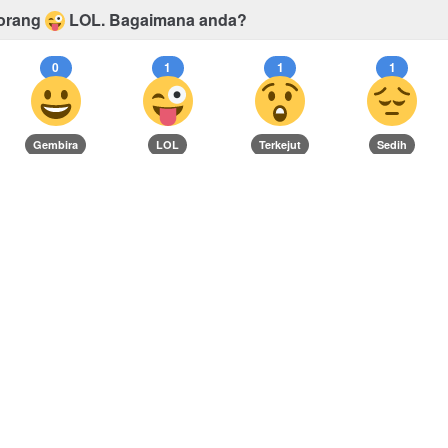
orang
LOL.
Bagaimana anda?
0
1
1
1
Gembira
LOL
Terkejut
Sedih