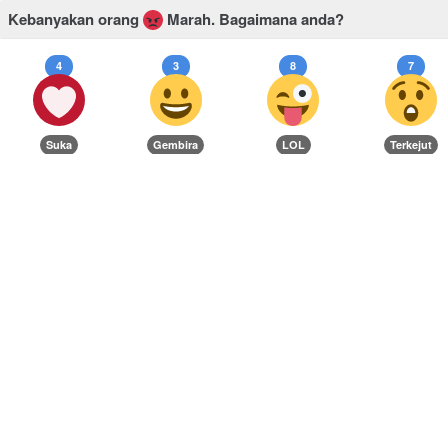
Kebanyakan orang
Marah.
Bagaimana anda?
4
3
8
7
Suka
Gembira
LOL
Terkejut