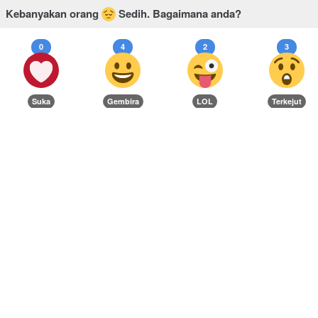
Kebanyakan orang
Sedih.
Bagaimana anda?
0
4
2
3
Suka
Gembira
LOL
Terkejut