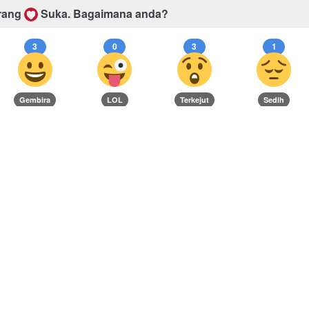
rang
Suka.
Bagaimana anda?
3
0
3
1
Gembira
LOL
Terkejut
Sedih