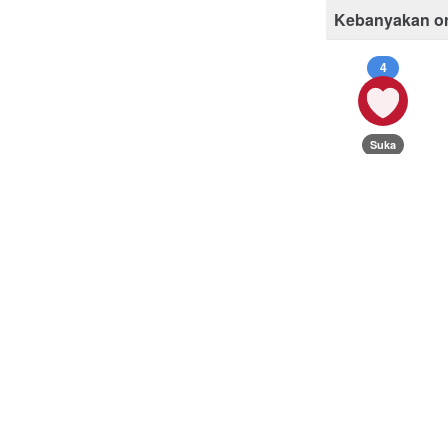
Kebanyakan o
4
Suka