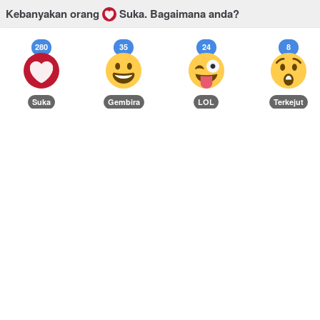
Kebanyakan orang
Suka.
Bagaimana anda?
280
35
24
8
Suka
Gembira
LOL
Terkejut