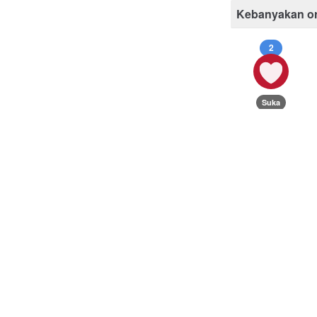
Kebanyakan o
2
Suka