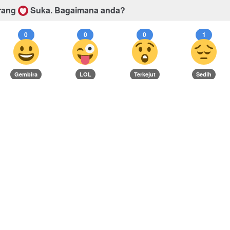
rang
Suka.
Bagaimana anda?
0
0
0
1
Gembira
LOL
Terkejut
Sedih