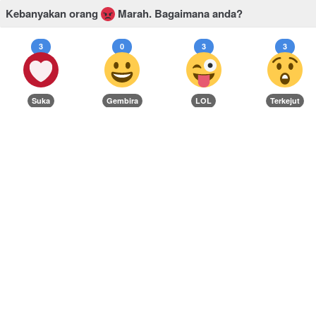
Kebanyakan orang
Marah.
Bagaimana anda?
3
0
3
3
Suka
Gembira
LOL
Terkejut