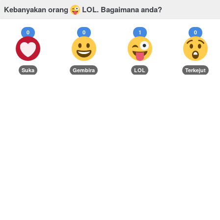
Kebanyakan orang
LOL.
Bagaimana anda?
0
0
1
0
Suka
Gembira
LOL
Terkejut