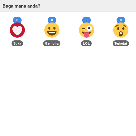
Bagaimana anda?
0
0
0
0
Suka
Gembira
LOL
Terkejut