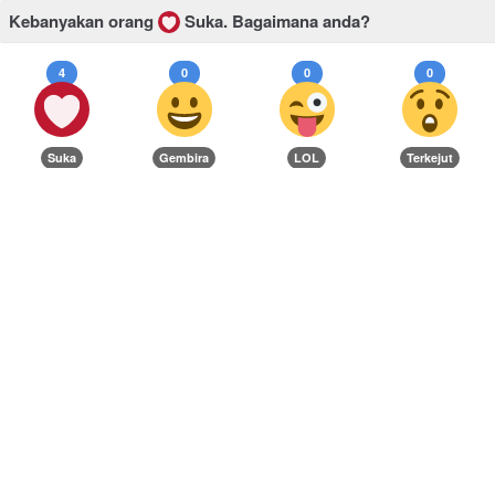
Kebanyakan orang
Suka.
Bagaimana anda?
4
0
0
0
Suka
Gembira
LOL
Terkejut