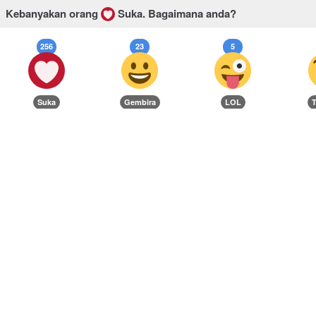
Kebanyakan orang
Suka.
Bagaimana anda?
256
23
5
Suka
Gembira
LOL
T