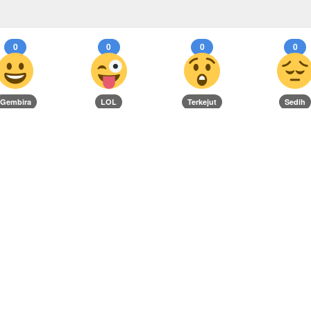
0
0
0
0
Gembira
LOL
Terkejut
Sedih